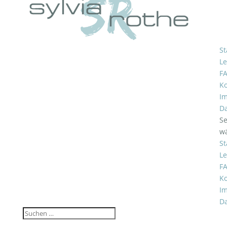
St
Le
F
Ko
I
D
Se
w
St
Le
F
Ko
I
D