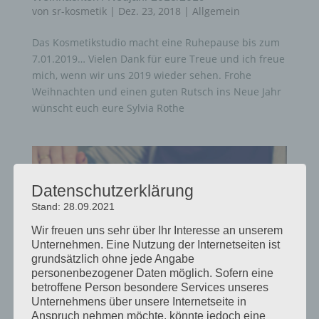
von
sr-kosmetik
|
Dez. 23, 2018
|
Allgemein
Das Kosmetikstudio macht eine Ruhepause bis zum
7.01.2019… Vielen Dank für eure Treue und ich freue
mich, wenn wir uns 2019 wieder sehen. Frohe
Weihnachten und einen guten Rutsch ins Neue Jahr
wünscht euch eure Sylvia Rothe
Datenschutzerklärung
Stand: 28.09.2021
Wir freuen uns sehr über Ihr Interesse an unserem
Unternehmen. Eine Nutzung der Internetseiten ist
grundsätzlich ohne jede Angabe
personenbezogener Daten möglich. Sofern eine
betroffene Person besondere Services unseres
Unternehmens über unsere Internetseite in
Anspruch nehmen möchte, könnte jedoch eine