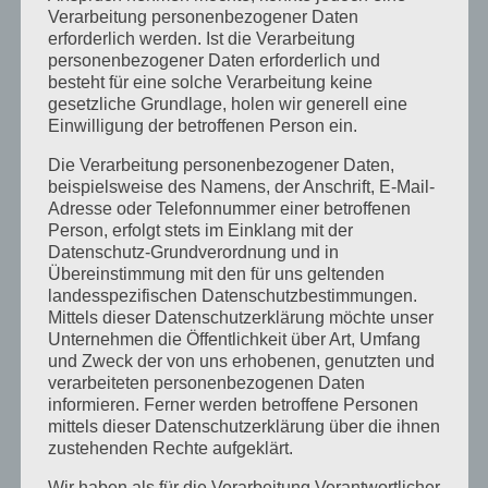
Verarbeitung personenbezogener Daten
Es entsteht etwas neues…
erforderlich werden. Ist die Verarbeitung
von
sr-kosmetik
|
Nov. 27, 2018
|
Allgemein
personenbezogener Daten erforderlich und
besteht für eine solche Verarbeitung keine
Liebe Kundinnen und Kunden, meine neue
gesetzliche Grundlage, holen wir generell eine
Webseite ist momentan leider noch im Um- und
Einwilligung der betroffenen Person ein.
Aufbau! Aber wir arbeiten mit Hochdruck daran… Sie
dürfen gespannt sein, denn die neue Webseite wird
Die Verarbeitung personenbezogener Daten,
beispielsweise des Namens, der Anschrift, E-Mail-
natürlich (noch) größer, schöner, besser… und in
Adresse oder Telefonnummer einer betroffenen
Kürze auch...
Person, erfolgt stets im Einklang mit der
Datenschutz-Grundverordnung und in
Übereinstimmung mit den für uns geltenden
Geschenkeservice
landesspezifischen Datenschutzbestimmungen.
von
sr-kosmetik
|
Dez. 6, 2017
|
Aktionen
,
Allgemein
Mittels dieser Datenschutzerklärung möchte unser
Unternehmen die Öffentlichkeit über Art, Umfang
Und wenn die Geschenke noch so klein sind, auf
und Zweck der von uns erhobenen, genutzten und
Wunsch werden alle Geschenke liebevoll verpackt
verarbeiteten personenbezogenen Daten
und können auch direkt an sie geliefert werden.
informieren. Ferner werden betroffene Personen
Sollten sie keine Zeit mehr dafür haben……
mittels dieser Datenschutzerklärung über die ihnen
zustehenden Rechte aufgeklärt.
Wir haben als für die Verarbeitung Verantwortlicher