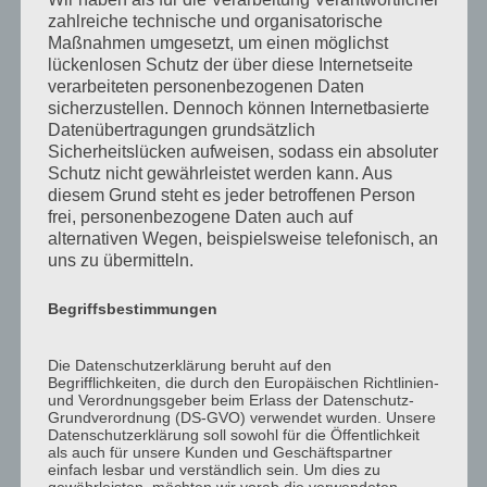
zahlreiche technische und organisatorische
Maßnahmen umgesetzt, um einen möglichst
lückenlosen Schutz der über diese Internetseite
verarbeiteten personenbezogenen Daten
sicherzustellen. Dennoch können Internetbasierte
Datenübertragungen grundsätzlich
Sicherheitslücken aufweisen, sodass ein absoluter
Schutz nicht gewährleistet werden kann. Aus
diesem Grund steht es jeder betroffenen Person
frei, personenbezogene Daten auch auf
alternativen Wegen, beispielsweise telefonisch, an
uns zu übermitteln.
Raue Haut muss nicht sein
von
sr-kosmetik
|
Dez. 3, 2017
|
Uncategorized
Begriffsbestimmungen
sylviarothe: Ist ihre Haut auch so rau, wie der
Die Datenschutzerklärung beruht auf den
Winter? Auf einmal schuppig,sie spannt, fleckig oder
Begrifflichkeiten, die durch den Europäischen Richtlinien-
unrein… Lust 60 – 90 Minuten völlig abzuschalten?
und Verordnungsgeber beim Erlass der Datenschutz-
Grundverordnung (DS-GVO) verwendet wurden. Unsere
Gemütliches Ambiente, entspannte Musik,
Datenschutzerklärung soll sowohl für die Öffentlichkeit
aromatische Düfte die Sie völlig entspannen und
als auch für unsere Kunden und Geschäftspartner
einfach lesbar und verständlich sein. Um dies zu
abtauchen lassen....
gewährleisten, möchten wir vorab die verwendeten