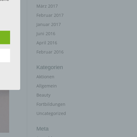
März 2017
Februar 2017
n
Januar 2017
ann.
Juni 2016
ise
April 2016
Februar 2016
Kategorien
Aktionen
z-
Allgemein
g soll
r
Beauty
 vorab
Fortbildungen
Uncategorized
Meta