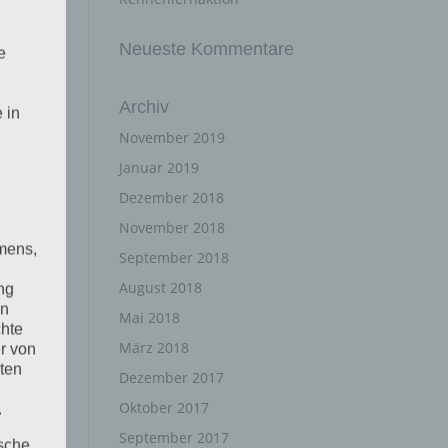
Neueste Kommentare
e
Archiv
 in
November 2019
Januar 2019
Dezember 2018
November 2018
mens,
September 2018
August 2018
ng
en
Mai 2018
chte
März 2018
r von
ten
Dezember 2017
Oktober 2017
.
September 2017
ische