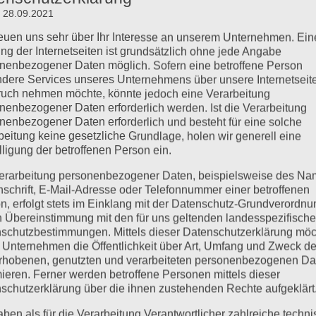
: 28.09.2021
reuen uns sehr über Ihr Interesse an unserem Unternehmen. Ein
ng der Internetseiten ist grundsätzlich ohne jede Angabe
nenbezogener Daten möglich. Sofern eine betroffene Person
dere Services unseres Unternehmens über unsere Internetseite
uch nehmen möchte, könnte jedoch eine Verarbeitung
nenbezogener Daten erforderlich werden. Ist die Verarbeitung
nenbezogener Daten erforderlich und besteht für eine solche
beitung keine gesetzliche Grundlage, holen wir generell eine
lligung der betroffenen Person ein.
erarbeitung personenbezogener Daten, beispielsweise des Na
nschrift, E-Mail-Adresse oder Telefonnummer einer betroffenen
n, erfolgt stets im Einklang mit der Datenschutz-Grundverordnu
n Übereinstimmung mit den für uns geltenden landesspezifisch
schutzbestimmungen. Mittels dieser Datenschutzerklärung mö
 Unternehmen die Öffentlichkeit über Art, Umfang und Zweck de
rhobenen, genutzten und verarbeiteten personenbezogenen Da
mieren. Ferner werden betroffene Personen mittels dieser
schutzerklärung über die ihnen zustehenden Rechte aufgeklärt
aben als für die Verarbeitung Verantwortlicher zahlreiche techn