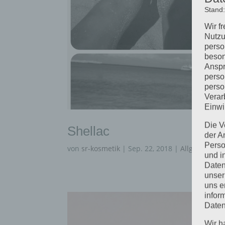
Stand
Wir f
Nutzu
perso
beson
Anspr
perso
perso
Verar
Einwi
Die V
Shellac
der A
Perso
von
sr-kosmetik
|
Sep. 22, 2018
|
Allgemein
und i
Daten
unser
uns e
infor
Daten
Wir h