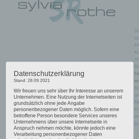
St
Le
F
Ko
I
D
Datenschutzerklärung
Se
w
Stand: 28.09.2021
St
Wir freuen uns sehr über Ihr Interesse an unserem
Le
Unternehmen. Eine Nutzung der Internetseiten ist
F
grundsätzlich ohne jede Angabe
Ko
personenbezogener Daten möglich. Sofern eine
betroffene Person besondere Services unseres
I
Unternehmens über unsere Internetseite in
D
Anspruch nehmen möchte, könnte jedoch eine
Verarbeitung personenbezogener Daten