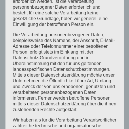
erforderlich werden. Ist die Verarbeitung
personenbezogener Daten erforderlich und
besteht für eine solche Verarbeitung keine
gesetzliche Grundlage, holen wir generell eine
Einwilligung der betroffenen Person ein.
Die Verarbeitung personenbezogener Daten,
beispielsweise des Namens, der Anschrift, E-Mail-
Adresse oder Telefonnummer einer betroffenen
Person, erfolgt stets im Einklang mit der
Datenschutz-Grundverordnung und in
Übereinstimmung mit den für uns geltenden
landesspezifischen Datenschutzbestimmungen.
Mittels dieser Datenschutzerklärung möchte unser
Wimpernstylisten Fortbildung
Unternehmen die Öffentlichkeit über Art, Umfang
und Zweck der von uns erhobenen, genutzten und
von
sr-kosmetik
|
Okt. 20, 2017
|
Allgemein
,
Beauty
,
verarbeiteten personenbezogenen Daten
informieren. Ferner werden betroffene Personen
Fortbildungen
mittels dieser Datenschutzerklärung über die ihnen
Wimpernstylisten Fortbildung
zustehenden Rechte aufgeklärt.
Volumenpräzisionstraning in Böblingen bei Sonja
Wir haben als für die Verarbeitung Verantwortlicher
Bogesch…
zahlreiche technische und organisatorische