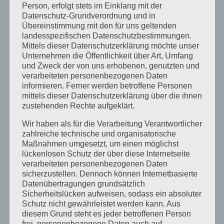
Person, erfolgt stets im Einklang mit der
Datenschutz-Grundverordnung und in
Übereinstimmung mit den für uns geltenden
landesspezifischen Datenschutzbestimmungen.
Mittels dieser Datenschutzerklärung möchte unser
Unternehmen die Öffentlichkeit über Art, Umfang
und Zweck der von uns erhobenen, genutzten und
verarbeiteten personenbezogenen Daten
informieren. Ferner werden betroffene Personen
mittels dieser Datenschutzerklärung über die ihnen
zustehenden Rechte aufgeklärt.
von
sr-kosmetik
|
Feb. 17, 2016
|
Uncategorized
Wir haben als für die Verarbeitung Verantwortlicher
zahlreiche technische und organisatorische
Impressionenhier finden Sie von mir und meine
Maßnahmen umgesetzt, um einen möglichst
Studio ein paar Impressionen
lückenlosen Schutz der über diese Internetseite
verarbeiteten personenbezogenen Daten
sicherzustellen. Dennoch können Internetbasierte
« Ältere Einträge
Datenübertragungen grundsätzlich
Sicherheitslücken aufweisen, sodass ein absoluter
Schutz nicht gewährleistet werden kann. Aus
diesem Grund steht es jeder betroffenen Person
frei, personenbezogene Daten auch auf