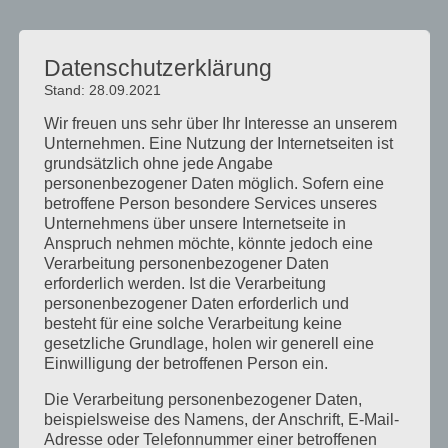
von
sr-kosmetik
|
Feb. 22, 2016
|
Uncategorized
Datenschutzerklärung
Für Ihre Nägel…Bei mir erhalten Sie auch den
Stand: 28.09.2021
weltweit ersten kratzfesten undhochglänzende
Wir freuen uns sehr über Ihr Interesse an unserem
Nagellack von CND Shellac™
Unternehmen. Eine Nutzung der Internetseiten ist
grundsätzlich ohne jede Angabe
personenbezogener Daten möglich. Sofern eine
betroffene Person besondere Services unseres
Unternehmens über unsere Internetseite in
Anspruch nehmen möchte, könnte jedoch eine
Verarbeitung personenbezogener Daten
erforderlich werden. Ist die Verarbeitung
personenbezogener Daten erforderlich und
besteht für eine solche Verarbeitung keine
gesetzliche Grundlage, holen wir generell eine
Einwilligung der betroffenen Person ein.
von
sr-kosmetik
|
Feb. 19, 2016
|
Uncategorized
Die Verarbeitung personenbezogener Daten,
beispielsweise des Namens, der Anschrift, E-Mail-
Meine neuen Visitenkarten
Adresse oder Telefonnummer einer betroffenen