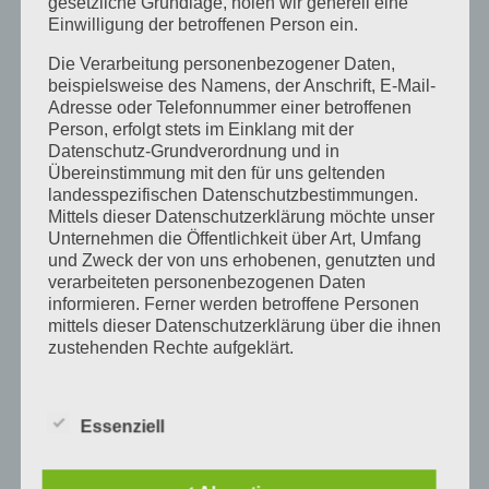
gesetzliche Grundlage, holen wir generell eine
Weihnachten / Neujahr 2018/2019
Einwilligung der betroffenen Person ein.
Es entsteht etwas neues…
Die Verarbeitung personenbezogener Daten,
Wimpernverlängerung Kennenlernaktion
beispielsweise des Namens, der Anschrift, E-Mail-
Adresse oder Telefonnummer einer betroffenen
Person, erfolgt stets im Einklang mit der
Neueste Kommentare
Datenschutz-Grundverordnung und in
Übereinstimmung mit den für uns geltenden
landesspezifischen Datenschutzbestimmungen.
Archiv
Mittels dieser Datenschutzerklärung möchte unser
November 2019
Unternehmen die Öffentlichkeit über Art, Umfang
und Zweck der von uns erhobenen, genutzten und
Januar 2019
verarbeiteten personenbezogenen Daten
Dezember 2018
informieren. Ferner werden betroffene Personen
mittels dieser Datenschutzerklärung über die ihnen
November 2018
zustehenden Rechte aufgeklärt.
September 2018
Wir haben als für die Verarbeitung Verantwortlicher
August 2018
zahlreiche technische und organisatorische
Mai 2018
Essenziell
Maßnahmen umgesetzt, um einen möglichst
lückenlosen Schutz der über diese Internetseite
März 2018
verarbeiteten personenbezogenen Daten