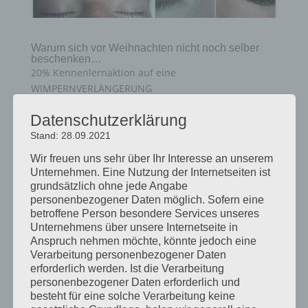
Warum sich vor Weihnachten nicht noch selber
beschenken…
20% Kennenlernaktion auf eine
WIMPERNVERLÄNGERUNG
incl.Pflegeset für Zuhause.Nur noch bis
Datenschutzerklärung
30.November 2018
Stand: 28.09.2021
sichern sie sich noch schnell ihren Termin…..
Wir freuen uns sehr über Ihr Interesse an unserem
Unternehmen. Eine Nutzung der Internetseiten ist
grundsätzlich ohne jede Angabe
personenbezogener Daten möglich. Sofern eine
betroffene Person besondere Services unseres
Unternehmens über unsere Internetseite in
Anspruch nehmen möchte, könnte jedoch eine
Neueste Beiträge
Verarbeitung personenbezogener Daten
erforderlich werden. Ist die Verarbeitung
Spezialbehandlungen
personenbezogener Daten erforderlich und
Januar Aktion
besteht für eine solche Verarbeitung keine