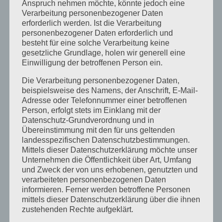
Anspruch nehmen möchte, könnte jedoch eine
Verarbeitung personenbezogener Daten
erforderlich werden. Ist die Verarbeitung
Weihnachten / Neujahr
personenbezogener Daten erforderlich und
2018/2019
besteht für eine solche Verarbeitung keine
gesetzliche Grundlage, holen wir generell eine
von
sr-kosmetik
|
Dez. 23, 2018
|
Allgemein
Einwilligung der betroffenen Person ein.
Die Verarbeitung personenbezogener Daten,
beispielsweise des Namens, der Anschrift, E-Mail-
Adresse oder Telefonnummer einer betroffenen
Person, erfolgt stets im Einklang mit der
Datenschutz-Grundverordnung und in
Übereinstimmung mit den für uns geltenden
landesspezifischen Datenschutzbestimmungen.
Mittels dieser Datenschutzerklärung möchte unser
Unternehmen die Öffentlichkeit über Art, Umfang
und Zweck der von uns erhobenen, genutzten und
verarbeiteten personenbezogenen Daten
informieren. Ferner werden betroffene Personen
Das Kosmetikstudio macht eine Ruhepause bis zum
mittels dieser Datenschutzerklärung über die ihnen
7.01.2019…
zustehenden Rechte aufgeklärt.
Vielen Dank für eure Treue und ich freue mich, wenn