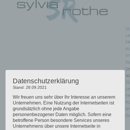
St
Le
F
Ko
I
D
Se
w
Datenschutzerklärung
St
Stand: 28.09.2021
Le
F
Wir freuen uns sehr über Ihr Interesse an unserem
Ko
Unternehmen. Eine Nutzung der Internetseiten ist
I
grundsätzlich ohne jede Angabe
personenbezogener Daten möglich. Sofern eine
D
betroffene Person besondere Services unseres
Unternehmens über unsere Internetseite in