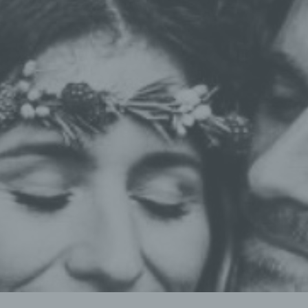
arin besteht, dass diese personenbezogenen Daten verwendet werden,
mte persönliche Aspekte, die sich auf eine natürliche Person beziehen,
en, insbesondere, um Aspekte bezüglich Arbeitsleistung, wirtschaftlich
Gesundheit, persönlicher Vorlieben, Interessen, Zuverlässigkeit, Verhal
haltsort oder Ortswechsel dieser natürlichen Person zu analysieren od
rzusagen.
seudonymisierung
nymisierung ist die Verarbeitung personenbezogener Daten in einer 
elche die personenbezogenen Daten ohne Hinzuziehung zusätzlicher
ationen nicht mehr einer spezifischen betroffenen Person zugeordnet
, sofern diese zusätzlichen Informationen gesondert aufbewahrt werd
schen und organisatorischen Maßnahmen unterliegen, die gewährleist
ie personenbezogenen Daten nicht einer identifizierten oder identifizie
lichen Person zugewiesen werden.
rantwortlicher oder für die Verarbeitung Verantwortlicher
wortlicher oder für die Verarbeitung Verantwortlicher ist die natürliche 
ische Person, Behörde, Einrichtung oder andere Stelle, die allein oder
sam mit anderen über die Zwecke und Mittel der Verarbeitung von