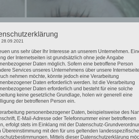
enschutzerklärung
uty
: 28.09.2021
reuen uns sehr über Ihr Interesse an unserem Unternehmen. Ein
ifting im Duo mit einer Wowbrowbehandlung (Augenbrauenservice
ng der Internetseiten ist grundsätzlich ohne jede Angabe
on 55,- € für nur 49.50 € oder ihr kommt mit eurer Freundin im Du
nenbezogener Daten möglich. Sofern eine betroffene Person
.
dere Services unseres Unternehmens über unsere Internetseite
uch nehmen möchte, könnte jedoch eine Verarbeitung
nenbezogener Daten erforderlich werden. Ist die Verarbeitung
nenbezogener Daten erforderlich und besteht für eine solche
beitung keine gesetzliche Grundlage, holen wir generell eine
lligung der betroffenen Person ein.
erarbeitung personenbezogener Daten, beispielsweise des Na
nschrift, E-Mail-Adresse oder Telefonnummer einer betroffenen
n, erfolgt stets im Einklang mit der Datenschutz-Grundverordnu
n Übereinstimmung mit den für uns geltenden landesspezifisch
schutzbestimmungen. Mittels dieser Datenschutzerklärung mö