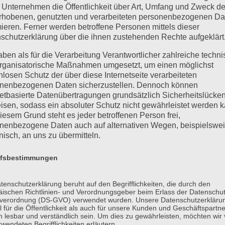
 Unternehmen die Öffentlichkeit über Art, Umfang und Zweck de
rhobenen, genutzten und verarbeiteten personenbezogenen Da
mieren. Ferner werden betroffene Personen mittels dieser
schutzerklärung über die ihnen zustehenden Rechte aufgeklärt
aben als für die Verarbeitung Verantwortlicher zahlreiche techn
rganisatorische Maßnahmen umgesetzt, um einen möglichst
nlosen Schutz der über diese Internetseite verarbeiteten
nenbezogenen Daten sicherzustellen. Dennoch können
netbasierte Datenübertragungen grundsätzlich Sicherheitslücke
isen, sodass ein absoluter Schutz nicht gewährleistet werden k
iesem Grund steht es jeder betroffenen Person frei,
nenbezogene Daten auch auf alternativen Wegen, beispielswe
onisch, an uns zu übermitteln.
ffsbestimmungen
tenschutzerklärung beruht auf den Begrifflichkeiten, die durch den
längerung
ischen Richtlinien- und Verordnungsgeber beim Erlass der Datenschut
verordnung (DS-GVO) verwendet wurden. Unsere Datenschutzerklärun
 für die Öffentlichkeit als auch für unsere Kunden und Geschäftspartne
uty
h lesbar und verständlich sein. Um dies zu gewährleisten, möchten wir
rwendeten Begrifflichkeiten erläutern.