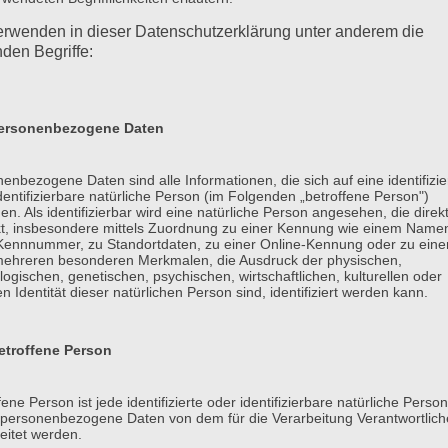
t statt ab 160,- bis 190,- jetzt nur noch 130,-bis 160,- je nach F
erwenden in dieser Datenschutzerklärung unter anderem die
ebot gilt nur vom 24.10.2017-24.11.2017…..
nden Begriffe:
rsonenbezogene Daten
enbezogene Daten sind alle Informationen, die sich auf eine identifizie
dentifizierbare natürliche Person (im Folgenden „betroffene Person")
en. Als identifizierbar wird eine natürliche Person angesehen, die direk
kt, insbesondere mittels Zuordnung zu einer Kennung wie einem Name
 Kennnummer, zu Standortdaten, zu einer Online-Kennung oder zu ein
mehreren besonderen Merkmalen, die Ausdruck der physischen,
logischen, genetischen, psychischen, wirtschaftlichen, kulturellen oder
en Identität dieser natürlichen Person sind, identifiziert werden kann.
troffene Person
fene Person ist jede identifizierte oder identifizierbare natürliche Person
personenbezogene Daten von dem für die Verarbeitung Verantwortlic
eitet werden.