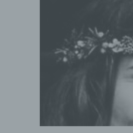
die d
bestim
bewert
Lage, 
Aufent
vorhe
f) P
Pseudo
auf w
Inform
können
techni
dass d
natür
g) Ve
Verant
jurist
gemein