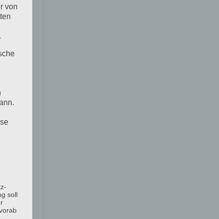
r von
ten
.
ische
n
ann.
ise
z-
g soll
r
 vorab