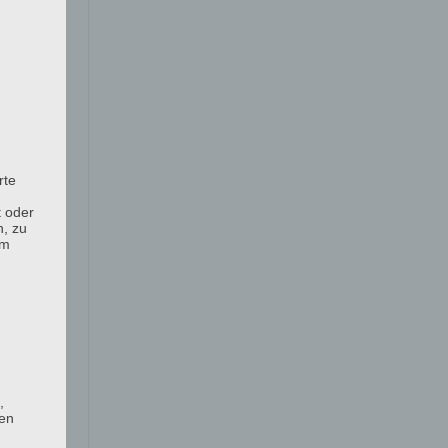
ülle
rte
t oder
n, zu
em
,
hen