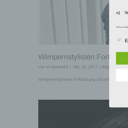
c) Ve
Verarb
Vorga
person
E
Ordnen
Abfrag
eine a
Wimpernstylisten Fortbildu
Einsch
von
sr-kosmetik
|
Okt. 20, 2017
|
Allgemein
,
Be
d) Ei
Wimpernstylisten Fortbildung Volumenpräzisi
Einsch
person
einzu
e) Pr
Profil