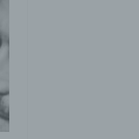
 um
 zu
er
ten,
er
Weise,
 werden
en und
en,
rbaren
oder