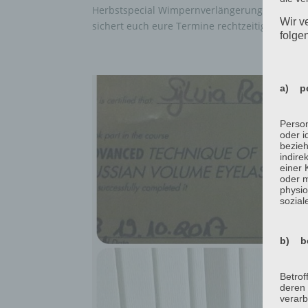
Herbstspecial Wimpernverlängerung Volumenneuse
Wir v
sichert euch eure Termine rechtzeitig das Ang
folge
a) pe
Person
oder i
bezieh
indire
einer
oder 
physio
sozial
b) be
Betrof
deren 
verarb