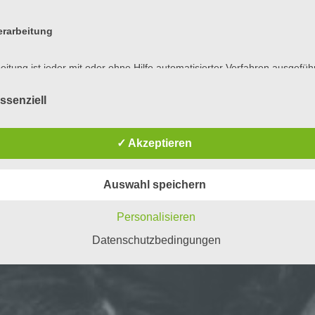
rarbeitung
eitung ist jeder mit oder ohne Hilfe automatisierter Verfahren ausgefüh
ng oder jede solche Vorgangsreihe im Zusammenhang mit
enbezogenen Daten wie das Erheben, das Erfassen, die Organisation
ssenziell
, die Speicherung, die Anpassung oder Veränderung, das Auslesen, d
en, die Verwendung, die Offenlegung durch Übermittlung, Verbreitung
ndere Form der Bereitstellung, den Abgleich oder die Verknüpfung, die
ng
ränkung, das Löschen oder die Vernichtung.
✓ Akzeptieren
auty
,
Fortbildungen
nschränkung der Verarbeitung
Auswahl speichern
onstraning in Böblingen bei Sonja Bogesch…
ränkung der Verarbeitung ist die Markierung gespeicherter
Personalisieren
enbezogener Daten mit dem Ziel, ihre künftige Verarbeitung
schränken.
Datenschutzbedingungen
ofiling
ing ist jede Art der automatisierten Verarbeitung personenbezogener Da